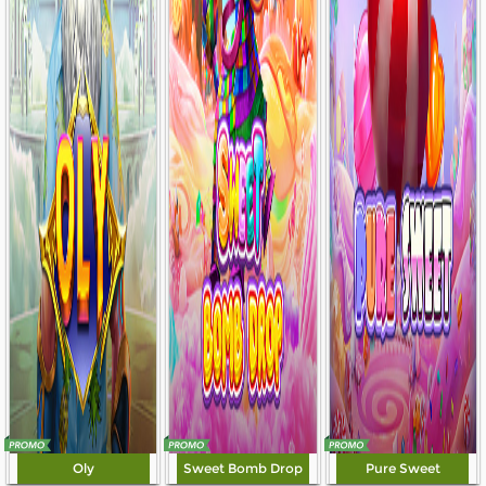
Oly
Sweet Bomb Drop
Pure Sweet