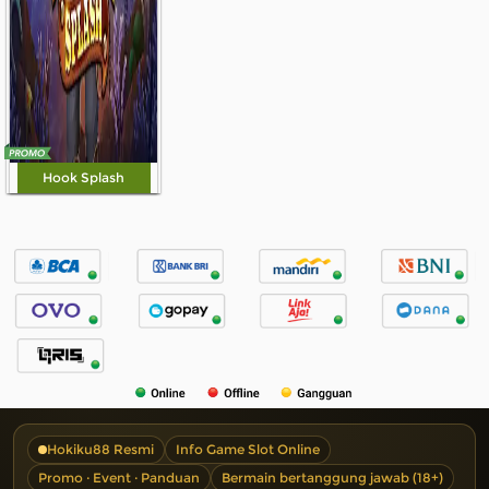
Hook Splash
Hokiku88 Resmi
Info Game Slot Online
Promo · Event · Panduan
Bermain bertanggung jawab (18+)