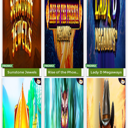
Sunstone Jewels
Rise of the Phoenix Megaways
Lady D Megaways