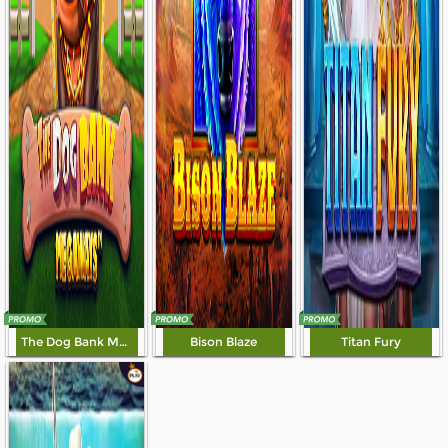
The Dog Bank Megaways
Bison Blaze
Titan Fury