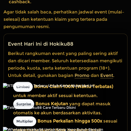
cashback.
Agar tidak salah baca, perhatikan jadwal event (mulai–
selesai) dan ketentuan klaim yang tertera pada
pengumuman resmi.
Event Hari Ini di Hokiku88
Berikut rangkuman event yang paling sering aktif
dan dicari member. Seluruh ketersediaan mengikuti
periode, kuota, serta ketentuan program (18+).
Untuk detail, gunakan bagian
Promo
dan
Event
.
Bonus Claim 100% (Waktu Terbatas)
Limited
untuk member aktif sesuai ketentuan.
Bonus Kejutan
yang dapat masuk
Surprise
otomatis ke akun berdasarkan aktivitas.
Bonus Perkalian hingga 500x
sesuai
Multiplier
mekanisme event; tidak menjamin hasil.