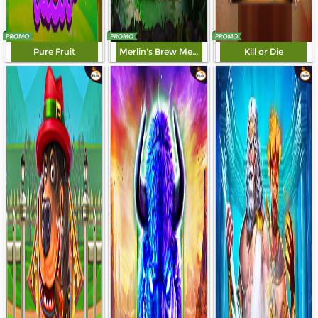
Pure Fruit
Merlin's Brew Megaways
Kill or Die