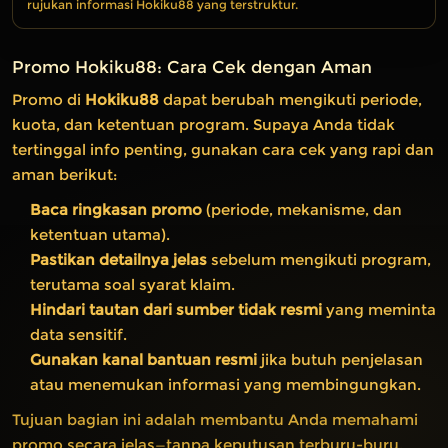
rujukan informasi Hokiku88 yang terstruktur.
Promo Hokiku88: Cara Cek dengan Aman
Promo di
Hokiku88
dapat berubah mengikuti periode,
kuota, dan ketentuan program. Supaya Anda tidak
tertinggal info penting, gunakan cara cek yang rapi dan
aman berikut:
Baca ringkasan promo
(periode, mekanisme, dan
ketentuan utama).
Pastikan detailnya jelas
sebelum mengikuti program,
terutama soal syarat klaim.
Hindari tautan dari sumber tidak resmi
yang meminta
data sensitif.
Gunakan kanal bantuan resmi
jika butuh penjelasan
atau menemukan informasi yang membingungkan.
Tujuan bagian ini adalah membantu Anda memahami
promo secara jelas—tanpa keputusan terburu-buru.